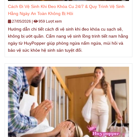
Cách Đi Vệ Sinh Khi Đeo Khóa Cu 24/7 & Quy Trình Vệ Sinh
Hằng Ngày An Toàn Không Bị Hôi
27/05/2026
|
959 Lượt xem
Hướng dẫn chi tiết cách đi vệ sinh khi đeo khóa cu sạch sẽ,
không bị ướt quần. Cẩm nang vệ sinh lồng trinh tiết nam hằng
ngày từ HuyPopper giúp phòng ngừa nấm ngứa, mùi hôi và
bảo vệ sức khỏe hệ sinh sản tuyệt đối.