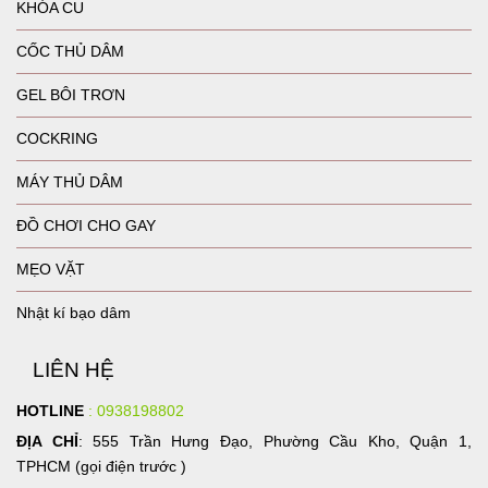
KHÓA CU
CỐC THỦ DÂM
GEL BÔI TRƠN
COCKRING
MÁY THỦ DÂM
ĐỒ CHƠI CHO GAY
MẸO VẶT
Nhật kí bạo dâm
LIÊN HỆ
HOTLINE
: 0938198802
ĐỊA CHỈ
: 555 Trần Hưng Đạo, Phường Cầu Kho, Quận 1,
TPHCM (gọi điện trước )