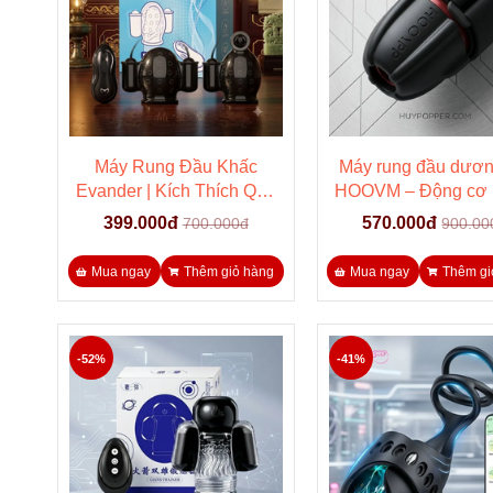
Máy Rung Đầu Khấc
Máy rung đầu dươn
Evander | Kích Thích Quy
HOOVM – Động cơ
Đầu Giảm Nhạy Cảm 12
cưỡng chế xuất tin
399.000đ
570.000đ
700.000đ
900.00
Chế Độ
phê
Mua ngay
Thêm giỏ hàng
Mua ngay
Thêm gi
-52%
-41%