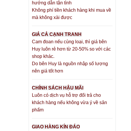
hướng dẫn tận tình
thì mà còn
Không phí tiền khách hàng khi mua về
ao quy đầu
mà không xài được
hi với ma
GIÁ CẢ CẠNH TRANH
Cam đoan nếu cùng loại, thì giá bên
ương vật.
Huy luôn rẻ hơn từ 20-50% so với các
ưỡng chịu
shop khác.
o lực mút
Do bên Huy là nguồn nhập số lượng
ủ phản xạ
nên giá tốt hơn
CHÍNH SÁCH HẬU MÃI
Luôn có dịch vụ hỗ trợ đổi trả cho
khách hàng nếu không vừa ý về sản
phẩm
GIAO HÀNG KÍN ĐÁO