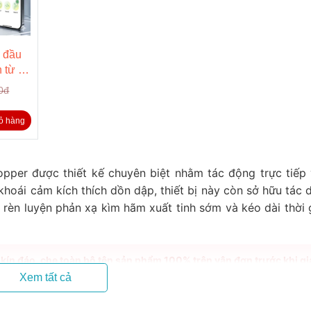
h đầu
 từ xa
s
0đ
ỏ hàng
pper được thiết kế chuyên biệt nhằm tác động trực tiếp
hoái cảm kích thích dồn dập, thiết bị này còn sở hữu tác 
ợ rèn luyện phản xạ kìm hãm xuất tinh sớm và kéo dài thời
ín đáo, che toàn bộ tên sản phẩm 100% trên vận đơn trước khi gi
Xem tất cả
ng Đầu Dương Vật