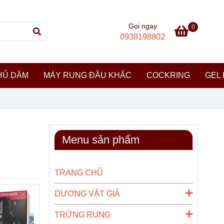
Gọi ngay
0
0938198802
HỦ DÂM
MÁY RUNG ĐẦU KHẤC
COCKRING
GEL 
Menu sản phẩm
TRANG CHỦ
DƯƠNG VẬT GIẢ
TRỨNG RUNG