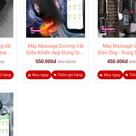
g vật
Máy Massage Dương Vật
Máy Massage 
 mạnh
Điều Khiển App Rung Siêu
Đàn Ông - Rung 
h cực
Âm Đầu Khất
Kích Thích Đầ
550.000đ
450.000đ
0đ
950.000đ
800
Vật
ỏ hàng
Mua ngay
Thêm giỏ hàng
Mua ngay
Thê