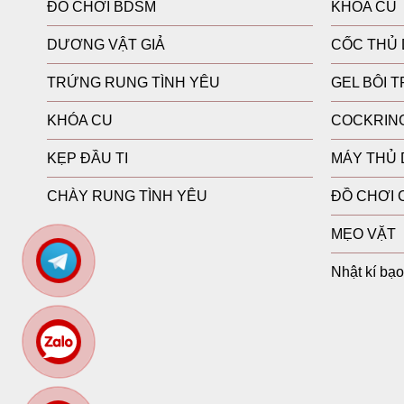
ĐỒ CHƠI BDSM
KHÓA CU
Chế độ vận hành
7 đến 10 
DƯƠNG VẬT GIẢ
CỐC THỦ
Tác dụng chính
Kích thí
TRỨNG RUNG TÌNH YÊU
GEL BÔI 
Chuẩn chống nước
IPX7 (Xả 
KHÓA CU
COCKRIN
Chuẩn sạc
Sạc USB t
KẸP ĐẦU TI
MÁY THỦ
CHÀY RUNG TÌNH YÊU
ĐỒ CHƠI 
Tác Dụng Vượt Trội Của Máy Rung Đầ
MẸO VẶT
Tác dụng giảm nhạy cảm bao quy đầu:
Giảm thiể
cảm hoặc chưa cắt bao quy đầu.
Nhật kí bạ
Kích thích khoái cảm tập trung:
Sóng rung xoáy s
điểm G của phái mạnh.
Phương pháp rèn luyện an toàn:
Thay thế hoàn 
xơ cứng hay mất cảm giác về lâu dài.
Thiết kế ôm sát Ergonomics:
Lòng máy phủ gai 