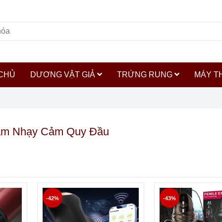
CHỦ
DƯƠNG VẬT GIẢ
TRỨNG RUNG
MÁY T
ảm Nhạy Cảm Quy Đầu
-42%
-43%