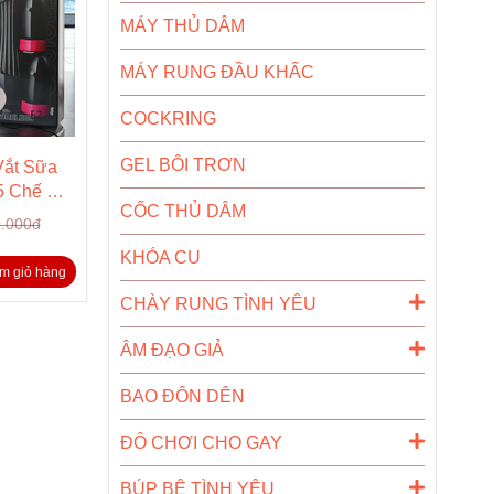
MÁY THỦ DÂM
MÁY RUNG ĐẦU KHẤC
COCKRING
GEL BÔI TRƠN
Vắt Sữa
5 Chế Độ,
CỐC THỦ DÂM
u Dương
.000đ
KHÓA CU
m giỏ hàng
CHÀY RUNG TÌNH YÊU
ÂM ĐẠO GIẢ
BAO ĐÔN DÊN
ĐÔ CHƠI CHO GAY
BÚP BÊ TÌNH YÊU