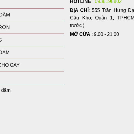
HOTLINE
: 0938198802
tần số rung kích thích & rèn luyện giảm mẫn cảm
ĐỊA CHỈ
: 555 Trần Hưng Đ
 DÂM
Cầu Kho, Quận 1, TPHCM 
ch khoái cảm đỉnh cao & Giảm nhạy cảm bao quy đầu
trước )
TRƠN
rửa vệ sinh trực tiếp dưới vòi nước an toàn)
MỞ CỬA
: 9.00 - 21:00
G
ừ tính bảo mật, tuổi thọ pin cao
 DÂM
CHO GAY
u Dương Vật
u tối đa tình trạng "chưa đến chợ đã hết tiền" do đầu khấ
o dâm
âu mang lại cảm giác tê dại, sướng râm ran trực tiếp tại 
toàn các loại xịt chống xuất sớm hay kem bôi tê tạm thời 
silicone lượn sóng mềm mại, ôm trọn quy đầu mà không gâ