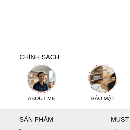
Chia sẻ thực lòng từ Huy:
Là người trực tiếp tr
test kỹ khả năng vận hành của từng dòng thiết
Huy nghĩ nó chỉ tác động kích thích bề mặt tươ
Tuy nhiên, điểm đắt giá nhất của máy nằm ở nhị
mà xoáy rất êm và sâu. Khi Huy áp dụng chế độ
các quãng nghỉ thông minh giúp vùng da bao qu
Sau 3 tuần trải nghiệm, tác dụng giảm nhạy cảm 
CHÍNH SÁCH
thích mạnh, giúp Huy kiểm soát cuộc yêu tự tin 
Thông Số Kỹ Thuật Chi Tiết Của Máy 
Sản phẩm sở hữu thông số kỹ thuật tối ưu, đảm bảo
ABOUT ME
BẢO MẬT
Chất liệu cốt lõi
Silicone
SẢN PHẨM
MUST
Công nghệ tác động
Rung vi 