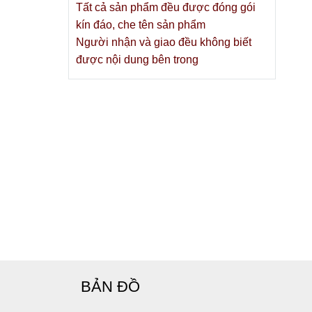
Tất cả sản phẩm đều được đóng gói
uy luôn
kín đáo, che tên sản phẩm
vật
này,
Người nhận và giao đều không biết
trường.
được nội dung bên trong
ràn lan
 tạo ra
uá tải.
gặp kích
hất:
BẢN ĐỒ