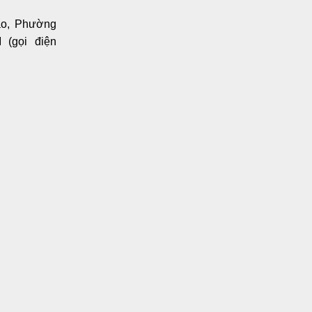
ạo, Phường
(gọi điện
c quá mẫn
vùng
vốn gây
y trầy