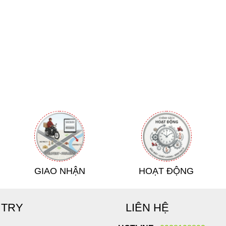
ải nghiệm và tư vấn sản phẩm cho anh em tại Huypopper, H
 bị. Ban đầu, khi trải nghiệm dòng
máy rung đầu dương 
ng tự các dòng
máy thủ dâm tự động
đa năng khác trên thị 
p rung tập trung vào vùng quy đầu. Nhịp rung không đánh t
 rung ngắt quãng (Training Mode) khoảng 3 lần/tuần, máy
y đầu làm quen dần với cường độ ma sát cao mà không bị q
thể hiện rất rõ: đầu khấc "lì" hơn hẳn, bớt giật mình khi 
và chủ động hơn nhiều.
Rung Đầu Khấc
 độ an toàn tuyệt đối khi tiếp xúc với vùng da nhạy cảm n
GIAO NHẬN
HOẠT ĐỘNG
 y tế kháng khuẩn siêu mềm + Nhựa ABS cao cấp
 TRY
LIÊN HỆ
mô đa điểm chuyên sâu vùng đầu dương vật & rãnh quy đầu