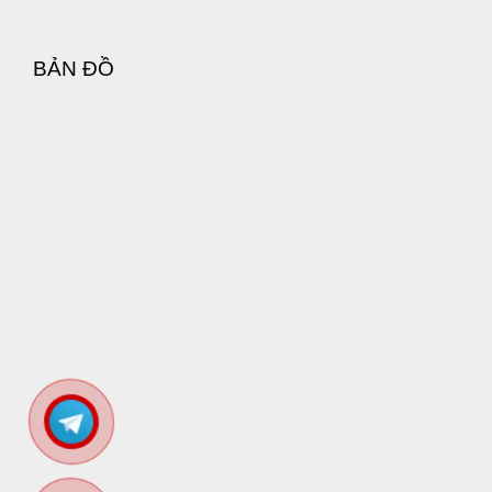
thích nghi với độ lấp đầy liên tục trước khi
lên mức cao hơn.
BẢN ĐỒ
Giai đoạn 2: Fist Training Chuyên Sâu (Size từ
22cm - 26cm trở lên)
Thông số:
Chu vi khủng (đường kính trên
4.5cm - 5cm), đúc đặc cực kỳ nặng và đầm.
Phom thuôn dài để đẩy sâu qua các nấc thắt
cơ học.
Ứng dụng:
Đạo cụ chuyên dụng cho dân
chơi fisting lâu năm, giả lập độ rộng của nắm
tay để giữ cơ vòng ở trạng thái dãn nở tối
đa.