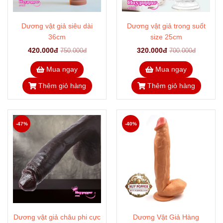
Dương vật giả siêu dài
Dương vật giả trong suốt
36cm
size 25cm
420.000đ
320.000đ
750.000đ
700.000đ
Mua ngay
Mua ngay
Thêm giỏ hàng
Thêm giỏ hàng
-47%
-40%
Dương vật giả châu phi cực
Dương Vật Giả Hàng