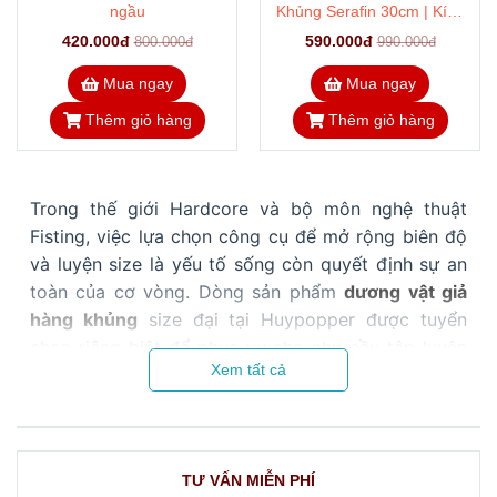
ngầu
Khủng Serafin 30cm | Kích
Thước Super Size Cho Dân
420.000đ
590.000đ
800.000đ
990.000đ
Chơi
Mua ngay
Mua ngay
Thêm giỏ hàng
Thêm giỏ hàng
Trong thế giới Hardcore và bộ môn nghệ thuật
Fisting, việc lựa chọn công cụ để mở rộng biên độ
và luyện size là yếu tố sống còn quyết định sự an
toàn của cơ vòng. Dòng sản phẩm
dương vật giả
hàng khủng
size đại tại Huypopper được tuyển
chọn riêng biệt để phục vụ cho nhu cầu tập luyện
Xem tất cả
cường độ cao này. Thay vì các thỏi nhựa rỗng lỗi
thời gây tổn thương cơ học, bộ sưu tập của chúng
tôi sử dụng 100% cấu trúc Silicon y tế đúc đặc
nặng tay, có độ dẻo co giãn sinh học vượt trội giúp
TƯ VẤN MIỄN PHÍ
bạn từng bước chinh phục các giới hạn mới mà