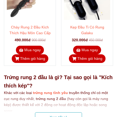
Chày Rung 2 Đầu Kích
Kẹp Đầu Ti Có Rung
Thích Hậu Môn Cao Cấp
Galaku
490.000đ
320.000đ
900.000đ
450.000đ
Mua ngay
Mua ngay
Thêm giỏ hàng
Thêm giỏ hàng
Trứng rung 2 đầu là gì? Tại sao gọi là "Kích
thích kép"?
Khác với các loại
trứng rung tình yêu
truyền thống chỉ có một
cục rung duy nhất,
trứng rung 2 đầu
(hay còn gọi là máy rung
kép) được thiết kế với 2 động cơ hoạt động độc lập hoặc song
song:
Đầu lớn (Thâm nhập):
Được thiết kế thuôn gọn để đưa