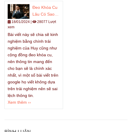
Đeo Khóa Cu
Lâu Có Sao
Không? 4 Vấn
18/01/2024
|
28077 Lượt
xem
đề khi mang
Bài viết này sẽ chia sẽ kinh
khóa cu lâu.
nghiệm bằng chính trải
nghiệm của Huy cũng như
cộng đồng đeo khóa cu,
nên thông tin mang đến
cho bạn sẽ là chính xác
nhất, vì một số bài viết trên
google họ viết không dựa
trên trải nghiệm nên sẽ sai
lệch thông tin.
Xem thêm ››
BÌNH LUẬN