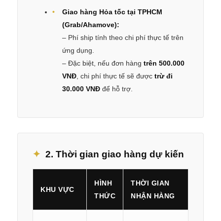
Giao hàng Hỏa tốc tại TPHCM
(Grab/Ahamove):
– Phí ship tính theo chi phí thực tế trên
ứng dụng.
– Đặc biệt, nếu đơn hàng
trên 500.000
VNĐ
, chi phí thực tế sẽ được
trừ đi
30.000 VNĐ
để hỗ trợ.
2. Thời gian giao hàng dự kiến
HÌNH
THỜI GIAN
KHU VỰC
THỨC
NHẬN HÀNG