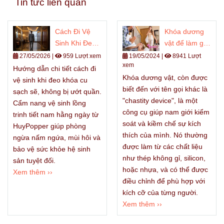
Tin tức liên quan
Cách Đi Vệ
Khóa dương
Sinh Khi Đeo
vật để làm gì?
Khóa Cu 24/7
Kiềm Chế Thủ
27/05/2026
|
959 Lượt xem
19/05/2024
|
8941 Lượt
xem
& Quy Trình
Dâm - Chống
Hướng dẫn chi tiết cách đi
Vệ Sinh Hằng
Khóa dương vật, còn được
Ngoại Tình
vệ sinh khi đeo khóa cu
Ngày An Toàn
biết đến với tên gọi khác là
sạch sẽ, không bị ướt quần.
Không Bị Hôi
"chastity device", là một
Cẩm nang vệ sinh lồng
công cụ giúp nam giới kiểm
trinh tiết nam hằng ngày từ
soát và kiềm chế sự kích
HuyPopper giúp phòng
thích của mình. Nó thường
ngừa nấm ngứa, mùi hôi và
được làm từ các chất liệu
bảo vệ sức khỏe hệ sinh
như thép không gỉ, silicon,
sản tuyệt đối.
hoặc nhựa, và có thể được
Xem thêm ››
điều chỉnh để phù hợp với
kích cỡ của từng người.
Xem thêm ››