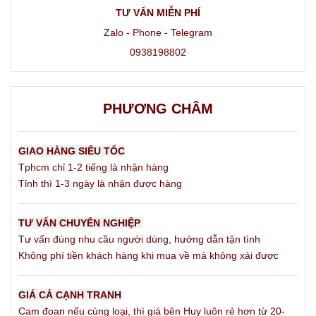
1. Sounding là gì? Vì sao bộ môn này
TƯ VẤN MIỄN PHÍ
lại kích thích mạnh?
Zalo - Phone - Telegram
0938198802
Sounding là hành vi sử dụng các thanh thuôn dài,
mượt mà để đưa trực tiếp vào bên trong đường
niệu đạo (ống dẫn nước tiểu của dương vật). Vùng
PHƯƠNG CHÂM
niệu đạo nam giới chứa mạng lưới dây thần kinh
nhạy cảm chạy dọc thân dương vật. Khi dụng cụ
ma sát nhẹ nhàng với màng nhầy niệu đạo, nó tạo
GIAO HÀNG SIÊU TỐC
ra một luồng hưng phấn đi thẳng tới hệ thần kinh
Tphcm chỉ 1-2 tiếng là nhận hàng
Tỉnh thì 1-3 ngày là nhận được hàng
trung ương, mô phỏng chính xác cảm giác thèm
khát xuất tinh ở mức cao nhất.
TƯ VẤN CHUYÊN NGHIỆP
Tại hệ thống
đồ chơi tình dục cho gay
của
Tư vấn đúng nhu cầu người dùng, hướng dẫn tận tình
Huypopper, toàn bộ dụng cụ sounding đều được
Không phí tiền khách hàng khi mua về mà không xài được
lựa chọn dựa trên sự khắt khe về độ trơn nhẵn bề
mặt, nói không với các góc cạnh sắc nhọn để bảo
GIÁ CẢ CẠNH TRANH
vệ niệu đạo không bị trầy xước.
Cam đoan nếu cùng loại, thì giá bên Huy luôn rẻ hơn từ 20-