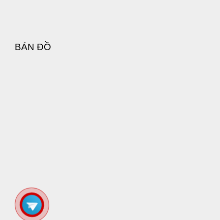
nhiễm trùng đường tiểu.
BẢN ĐỒ
Tùy vào cấp độ trải nghiệm để lựa chọn giữa thanh
sounding inox đầm tay hoặc silicone linh hoạt.
Dụng cụ Sounding loại có rung
Theo kinh nghiệm của Huy thì dòng này xài thực
sự sướng. Kích thước của máy cũng rất đa dạng,
chạy dài từ 4mm cho tới 7mm để phù hợp với từng
cấp độ của người chơi. Điểm ăn tiền nằm ở động
cơ rung được tích hợp ngay tại đầu khấc với lực
rung cực mạnh. Khi máy hoạt động, luồng sóng
rung tác động liên hồi vào sâu bên trong ống dẫn,
khiến người xài rất dễ bị kích thích đến mức xuất
tinh khi dùng.