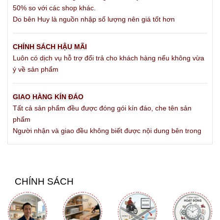
50% so với các shop khác.
Do bên Huy là nguồn nhập số lượng nên giá tốt hơn
Dụng cụ sounding tại Huypopper được gia công bóng mượt,
CHÍNH SÁCH HẬU MÃI
đảm bảo tiêu chuẩn an toàn cho người sử dụng.
Luôn có dịch vụ hỗ trợ đổi trả cho khách hàng nếu không vừa
ý về sản phẩm
2. Phân loại các nhóm dụng cụ
sounding tại Huypopper
GIAO HÀNG KÍN ĐÁO
Tất cả sản phẩm đều được đóng gói kín đáo, che tên sản
Sounding yêu cầu cơ thể thích nghi theo từng nấc
phẩm
kích thước rất nhỏ (tính bằng milimet). Dưới đây là
Người nhận và giao đều không biết được nội dung bên trong
bảng phân loại và thông số nhanh giúp bạn chọn
đúng sản phẩm theo kinh nghiệm thực tế:
Kích
Chiều
CHÍNH SÁCH
Loại sản
thước
dài
Đặc điểm trải nghiệm
phẩm
đường
dụng
kính
cụ