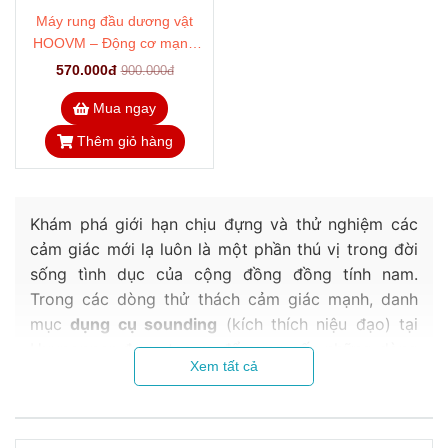
Máy rung đầu dương vật
HOOVM – Động cơ mạnh
cưỡng chế xuất tinh cực
570.000đ
900.000đ
phê
Mua ngay
Thêm giỏ hàng
Khám phá giới hạn chịu đựng và thử nghiệm các
cảm giác mới lạ luôn là một phần thú vị trong đời
sống tình dục của cộng đồng đồng tính nam.
Trong các dòng thử thách cảm giác mạnh, danh
mục
dụng cụ sounding
(kích thích niệu đạo) tại
Huypopper được tạo ra để cung cấp những dòng
Xem tất cả
sản phẩm đạt chuẩn an toàn, giúp bạn thực hiện
bộ môn này một cách khoa học và dễ chịu nhất.