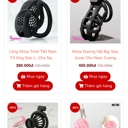
Lồng Khóa Trinh Tiết Nam
Khóa Dương Vật Big Size
Tổ Ong Size L, Cho Nam
Junai Cho Nam Cương
Dưới 16cm
Trên 16cm
380.000đ
400.000đ
700.000đ
700.000đ
Mua ngay
Mua ngay
Thêm giỏ hàng
Thêm giỏ hàng
-50%
-46%