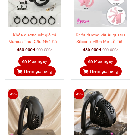
Khóa dương vật giỏ cá
Khóa dương vật Augustus
Marcus Thụt Cậu Nhỏ Kèm
Silicone Mềm Mở Lỗ Tiểu
Ống Thông Tiểu Hardcore
Thông Minh
450.000đ
480.000đ
900.000đ
900.000đ
Mua ngay
Mua ngay
Thêm giỏ hàng
Thêm giỏ hàng
-45%
-45%