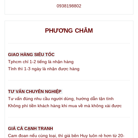
giới hạn không gian giãn nở của thể hang khi có kích
0938198802
thích, không chèn ép các động mạch chính hằng ngày
khi bộ phận ở trạng thái nghỉ tự nhiên.*
PHƯƠNG CHÂM
1. Các phân khúc khóa trinh tiết nam
chuyên dụng tại HuyPopper
GIAO HÀNG SIÊU TỐC
Tphcm chỉ 1-2 tiếng là nhận hàng
Tùy thuộc vào cấp độ trải nghiệm và mục đích giữ khóa
Tỉnh thì 1-3 ngày là nhận được hàng
(Keyholding) hằng ngày, các cặp đôi có thể lựa chọn
thiết kế phù hợp:
TƯ VẤN CHUYÊN NGHIỆP
Khóa dương vật giá rẻ (Phù hợp cho người mới)
Tư vấn đúng nhu cầu người dùng, hướng dẫn tận tình
Không phí tiền khách hàng khi mua về mà không xài được
Dòng sản phẩm có mức giá tối ưu từ 180k – 250k, chủ
yếu chế tác từ chất liệu nhựa y tế sinh học. Ưu điểm
lớn nhất là trọng lượng siêu nhẹ, kết cấu lồng nhiều lỗ
GIÁ CẢ CẠNH TRANH
thoáng khí, giúp các mô cơ nhạy cảm dễ dàng thích
Cam đoan nếu cùng loại, thì giá bên Huy luôn rẻ hơn từ 20-