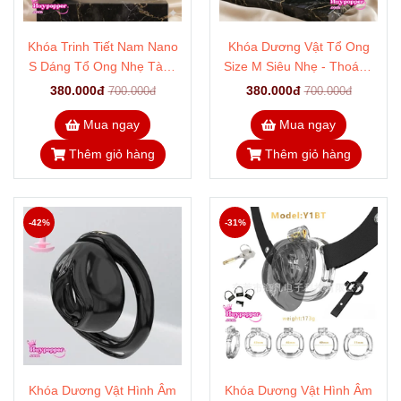
Khóa Trinh Tiết Nam Nano
Khóa Dương Vật Tổ Ong
S Dáng Tổ Ong Nhẹ Tàng
Size M Siêu Nhẹ - Thoáng
Hình Ôm Khít
Khí Đeo Như Không Đeo
380.000đ
380.000đ
700.000đ
700.000đ
Mua ngay
Mua ngay
Thêm giỏ hàng
Thêm giỏ hàng
-42%
-31%
Khóa Dương Vật Hình Âm
Khóa Dương Vật Hình Âm