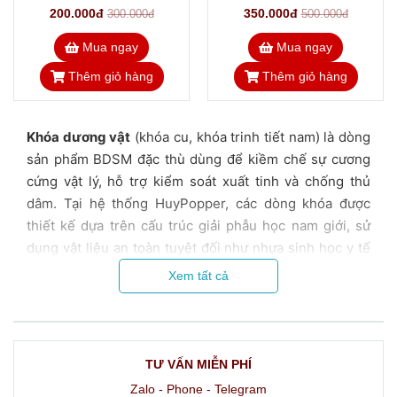
200.000đ
350.000đ
300.000đ
500.000đ
Mua ngay
Mua ngay
Thêm giỏ hàng
Thêm giỏ hàng
Khóa dương vật
(khóa cu, khóa trinh tiết nam) là dòng
sản phẩm BDSM đặc thù dùng để kiềm chế sự cương
cứng vật lý, hỗ trợ kiểm soát xuất tinh và chống thủ
dâm. Tại hệ thống HuyPopper, các dòng khóa được
thiết kế dựa trên cấu trúc giải phẫu học nam giới, sử
dụng vật liệu an toàn tuyệt đối như nhựa sinh học y tế
hằng ngày, sợi carbon siêu nhẹ và inox 316L cao cấp
Xem tất cả
không gỉ. Bài viết này cung cấp toàn bộ hướng dẫn quy
đổi size khuyên và nguyên tắc an toàn giúp bạn làm
chủ trải nghiệm kiềm chế đỉnh cao.
TƯ VẤN MIỄN PHÍ
*Lưu ý y khoa: Cơ chế hoạt động của khóa trinh tiết là
Zalo - Phone - Telegram