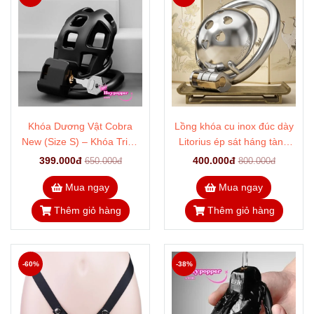
Khóa Dương Vật Cobra
Lồng khóa cu inox đúc dày
New (Size S) – Khóa Trinh
Litorius ép sát háng tàng
Tiết Nam Nhỏ Gọn
hình phẳng lì
399.000đ
400.000đ
650.000đ
800.000đ
Mua ngay
Mua ngay
Thêm giỏ hàng
Thêm giỏ hàng
-60%
-38%