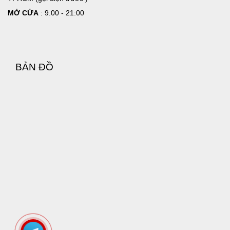
MỞ CỬA
: 9.00 - 21:00
Chu vi gốc: 110mm – 125mm
Size Ring 38-40mm
Phom trạng nhỏ, người mới làm
quen hằng lần
BẢN ĐỒ
Chu vi gốc: 126mm – 140mm
Size Ring 42-45mm
Kích cỡ phổ thông hằng ngày của
nam giới Việt
Chu vi gốc: 141mm – 160mm
Size Ring 48-50mm
Phom trạng lớn, gốc dày vững
chắc