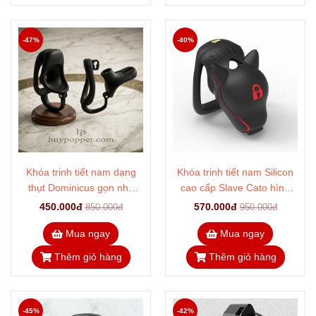
-47%
-40%
Khóa trinh tiết nam dạng
Khóa trinh tiết nam Silicon
thụt Dominicus gọn nhẹ
cao cấp Slave Cato hình
chống cương nâng cao
đầu chó
450.000đ
570.000đ
850.000đ
950.000đ
Mua ngay
Mua ngay
Thêm giỏ hàng
Thêm giỏ hàng
-45%
-42%