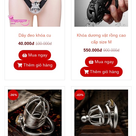
Dây đeo khóa cu
Khóa dương vật rồng cao
cấp size M
40.000đ
100.000đ
550.000đ
900.000đ
Mua ngay
Mua ngay
Thêm giỏ hàng
Thêm giỏ hàng
-36%
-43%