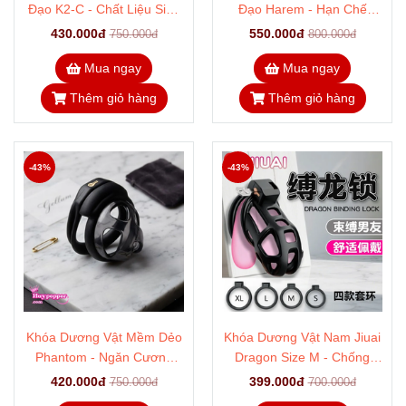
Đạo K2-C - Chất Liệu Siêu
Đạo Harem - Hạn Chế
Nhẹ, Tàng Hình Qua Cổng
Cương Dương, Tránh Tuột
430.000đ
550.000đ
750.000đ
800.000đ
Sân Bay
Hiệu Quả
Mua ngay
Mua ngay
Thêm giỏ hàng
Thêm giỏ hàng
-43%
-43%
Khóa Dương Vật Mềm Dẻo
Khóa Dương Vật Nam Jiuai
Phantom - Ngăn Cương
Dragon Size M - Chống
Cứng Cho Size Dưới 15cm
Thủ Dâm, Ngăn Chặn
420.000đ
399.000đ
750.000đ
700.000đ
Cương Cứng