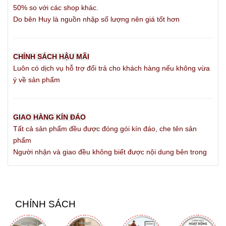
nghi với vật thể lạ trong giai đoạn đầu hằng ngày.
50% so với các shop khác.
Do bên Huy là nguồn nhập số lượng nên giá tốt hơn
Khóa cu Cobra – Thiết kế công thái học thế hệ mới
Khóa cu Cobra là đỉnh cao của nghệ thuật ẩn mình.
CHÍNH SÁCH HẬU MÃI
Nhờ cấu trúc khuyên khép kín bo tròn phối hợp vòng
Luôn có dịch vụ hỗ trợ đổi trả cho khách hàng nếu không vừa
kẹp thông minh, Cobra loại bỏ hoàn toàn phần lồng
ý về sản phẩm
ống bí bách. Người mặc có thể tự tin diện hằng ngày
bên trong quần lót đi làm, đi tập gym mà hoàn toàn
không lo bị cộm hay lộ dấu vết.
GIAO HÀNG KÍN ĐÁO
Tất cả sản phẩm đều được đóng gói kín đáo, che tên sản
phẩm
Người nhận và giao đều không biết được nội dung bên trong
CHÍNH SÁCH