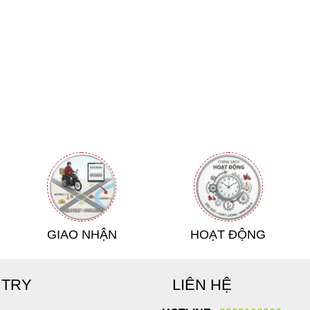
 Sản phẩm được đóng thùng carton, che tên 100%. Bạn có thể 
)
đến tinh thần của bạn. Một chiếc
mông giả silicon
nhỏ gọn, g
 đầu tư thông minh nhất.
toàn.
 CHE)
GIAO NHẬN
HOẠT ĐỘNG
áo giá ưu đãi nhất hôm nay!
 TRY
LIÊN HỆ