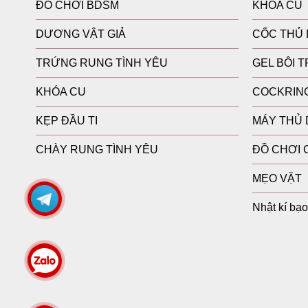
ĐỒ CHƠI BDSM
KHÓA CU
DƯƠNG VẬT GIẢ
CỐC THỦ
TRỨNG RUNG TÌNH YÊU
GEL BÔI 
KHÓA CU
COCKRIN
KẸP ĐẦU TI
MÁY THỦ
CHÀY RUNG TÌNH YÊU
ĐỒ CHƠI 
MẸO VẶT
Nhật kí bạ