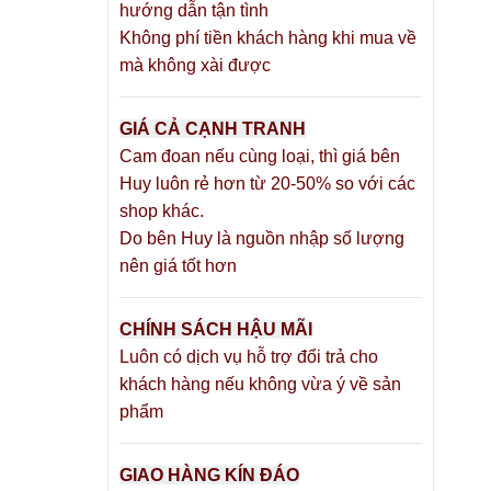
hướng dẫn tận tình
Không phí tiền khách hàng khi mua về
cố định
mà không xài được
GIÁ CẢ CẠNH TRANH
Cam đoan nếu cùng loại, thì giá bên
Huy luôn rẻ hơn từ 20-50% so với các
) để dễ
shop khác.
Do bên Huy là nguồn nhập số lượng
ời yêu.
nên giá tốt hơn
oa phấn
CHÍNH SÁCH HẬU MÃI
Luôn có dịch vụ hỗ trợ đổi trả cho
khách hàng nếu không vừa ý về sản
ì độ bám
phẩm
với thiết
GIAO HÀNG KÍN ĐÁO