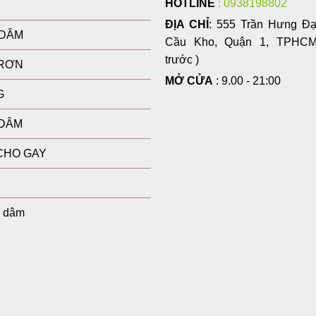
HOTLINE
: 0938198802
ĐỊA CHỈ
: 555 Trần Hưng Đ
 DÂM
Cầu Kho, Quận 1, TPHCM 
trước )
TRƠN
MỞ CỬA
: 9.00 - 21:00
G
 DÂM
CHO GAY
o dâm