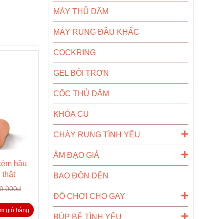
MÁY THỦ DÂM
MÁY RUNG ĐẦU KHẤC
COCKRING
GEL BÔI TRƠN
CỐC THỦ DÂM
KHÓA CU
CHÀY RUNG TÌNH YÊU
ÂM ĐẠO GIẢ
kèm hậu
 thật
BAO ĐÔN DÊN
0.000đ
ĐÔ CHƠI CHO GAY
m giỏ hàng
BÚP BÊ TÌNH YÊU