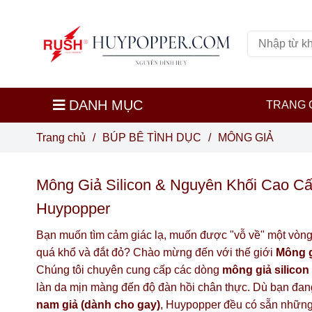
DANH MỤC
TRANG 
Trang chủ
/
BÚP BÊ TÌNH DỤC
/
MÔNG GIẢ
Mông Giả Silicon & Nguyên Khối Cao Cấ
Huypopper
Bạn muốn tìm cảm giác lạ, muốn được "vỗ về" một vòng 
quá khổ và đắt đỏ? Chào mừng đến với thế giới
Mông g
Chúng tôi chuyên cung cấp các dòng
mông giả silicon
làn da mịn màng đến độ đàn hồi chân thực. Dù bạn đan
nam giả (dành cho gay)
, Huypopper đều có sẵn những 