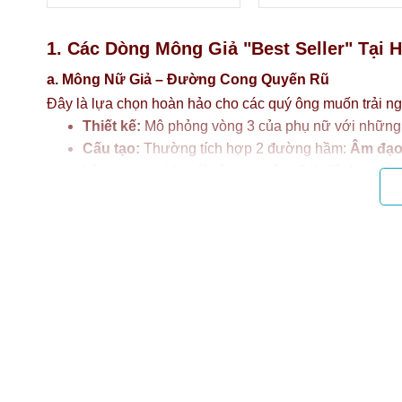
1. Các Dòng Mông Giả "Best Seller" Tại 
a. Mông Nữ Giả – Đường Cong Quyến Rũ
Đây là lựa chọn hoàn hảo cho các quý ông muốn trải n
Thiết kế:
Mô phỏng vòng 3 của phụ nữ với những 
Cấu tạo:
Thường tích hợp 2 đường hầm:
Âm đạo
bóp, mang lại khoái cảm ma sát mãnh liệt hơn cả 
b. Mông Nam Giả (Mông Giả Cho Gay) – Săn Chắc 
Huypopper
thấu hiểu nhu cầu đa dạng của cộng đồng, 
đặc biệt:
Ngoại hình:
Mô phỏng vòng 3 của nam giới tập g
Chức năng:
Tập trung tối đa vào trải nghiệm cửa 
bạn (Top) có cảm giác chinh phục mạnh mẽ. Đây là
nữ muốn đổi gió.
c. Mông Giả Silicon Nguyên Khối – Đẳng Cấp Khác B