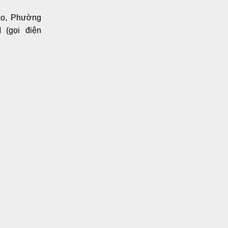
ạo, Phường
(gọi điện