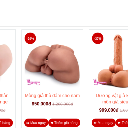
-29%
-37%
 thân
Mông giả thủ dâm cho nam
Dương vật giả 
 Ange
môn giả siêu
850.000đ
1.200.000đ
999.000đ
00đ
1.60
ỏ hàng
Mua ngay
Thêm giỏ hàng
Mua ngay
Thê