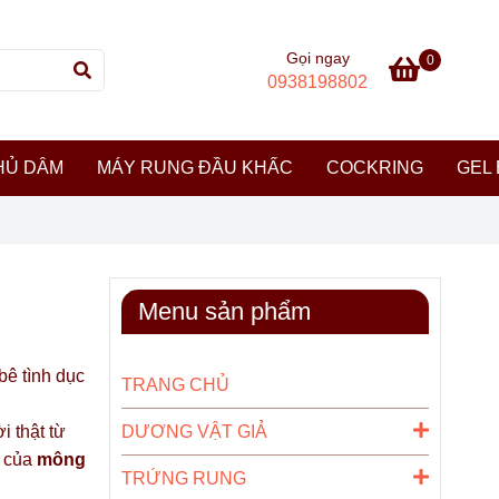
Gọi ngay
0
0938198802
HỦ DÂM
MÁY RUNG ĐẦU KHẤC
COCKRING
GEL 
Menu sản phẩm
bê tình dục
TRANG CHỦ
 thật từ
DƯƠNG VẬT GIẢ
h của
mông
TRỨNG RUNG