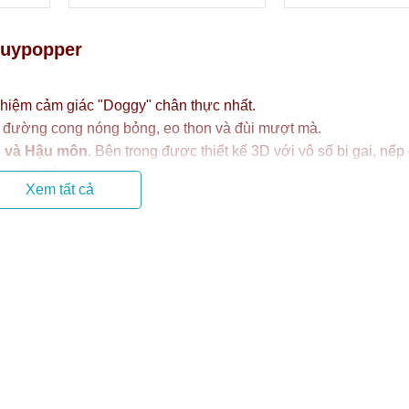
Huypopper
ghiệm cảm giác "Doggy" chân thực nhất.
đường cong nóng bỏng, eo thon và đùi mượt mà.
 và Hậu môn
. Bên trong được thiết kế 3D với vô số bi gai, nếp
người thật.
Xem tất cả
& Mạnh Mẽ
đặc biệt là các bạn trong giới LGBT. Dòng
mông giả nam
được 
ym: săn chắc, cơ bắp và gọn gàng hơn mông nữ.
sau (Anal). Lỗ hậu môn được thiết kế se khít, độ bám dính cao,
 dụng cụ hỗ trợ đắc lực cho các cặp đôi đồng tính nam hoặc c
iệt