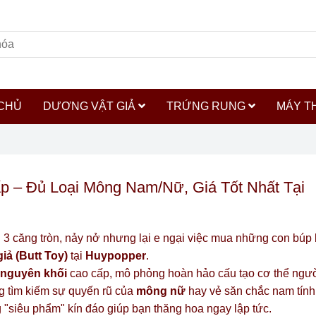
CHỦ
DƯƠNG VẬT GIẢ
TRỨNG RUNG
MÁY T
p – Đủ Loại Mông Nam/Nữ, Giá Tốt Nhất Tại
3 căng tròn, nảy nở nhưng lại e ngại việc mua những con búp 
iả (Butt Toy)
tại
Huypopper
.
 nguyên khối
cao cấp, mô phỏng hoàn hảo cấu tạo cơ thể người
g tìm kiếm sự quyến rũ của
mông nữ
hay vẻ săn chắc nam tín
"siêu phẩm" kín đáo giúp bạn thăng hoa ngay lập tức.