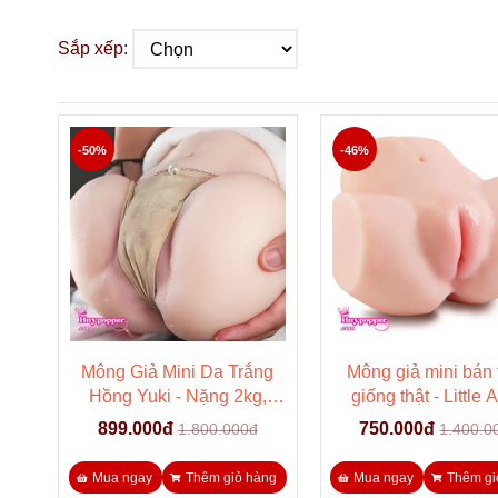
Sắp xếp:
-50%
-46%
Mông Giả Mini Da Trắng
Mông giả mini bán
Hồng Yuki - Nặng 2kg,
giống thật - Little
Quan Hệ Sấp Ngửa 2 Lỗ
899.000đ
750.000đ
1.800.000đ
1.400.0
Chân Thực
Mua ngay
Thêm giỏ hàng
Mua ngay
Thêm gi