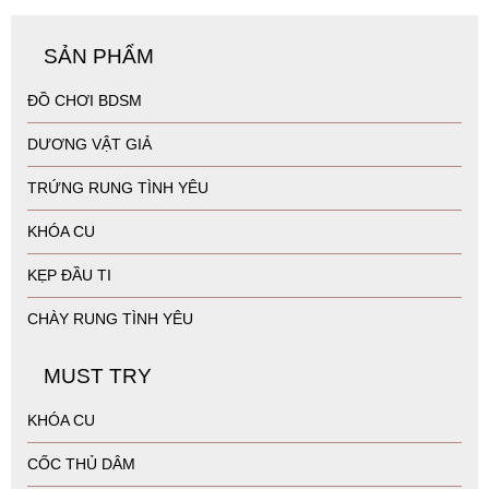
SẢN PHẨM
ĐỒ CHƠI BDSM
DƯƠNG VẬT GIẢ
TRỨNG RUNG TÌNH YÊU
KHÓA CU
KẸP ĐẦU TI
CHÀY RUNG TÌNH YÊU
MUST TRY
KHÓA CU
CỐC THỦ DÂM