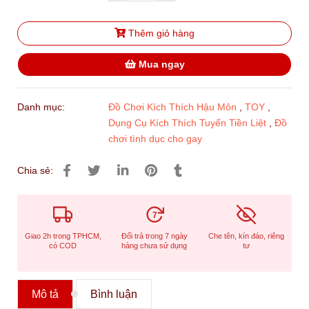
Thêm giỏ hàng
Mua ngay
Danh mục:
Đồ Chơi Kích Thích Hậu Môn
,
TOY
,
Dụng Cụ Kích Thích Tuyến Tiền Liệt
,
Đồ
chơi tình dục cho gay
Chia sẻ:
7
Giao 2h trong TPHCM,
Đổi trả trong 7 ngày
Che tên, kín đáo, riêng
có COD
hàng chưa sử dụng
tư
Mô tả
Bình luận