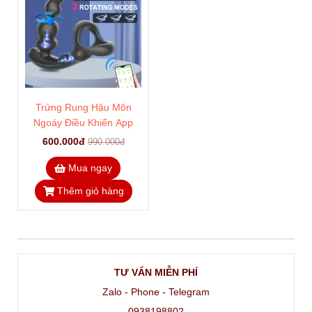
Trứng Rung Hậu Môn
Ngoáy Điều Khiển App
600.000đ
990.000đ
Mua ngay
Thêm giỏ hàng
TƯ VẤN MIỄN PHÍ
Zalo - Phone - Telegram
0938198802