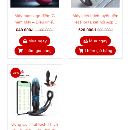
Máy rung thụt tuyến tiền
Đồ chơi Ancus kích thích
liệt Numa – Kích thước
tuyến tiền liệt nam
nhỏ gọn bằng ngón tay
550.000đ
650.000đ
900.000đ
1.100.000đ
không đau
Mua ngay
Mua ngay
Thêm giỏ hàng
Thêm giỏ hàng
-41%
-42%
Máy massage điểm G
Máy kích thích tuyến tiền
nam Mily – Điều khiển
liệt Florita kết nối App –
bằng remote từ xa 10m
Silicone đen không bám
640.000đ
520.000đ
1.100.000đ
900.000đ