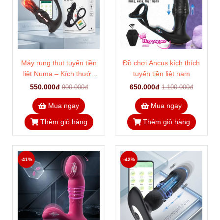
Nội dung được biên soạn bởi đội ngũ BTV
Huypopper.com
Holine và zalo: 0938198802
Sản phẩm liên quan
-38%
-40%