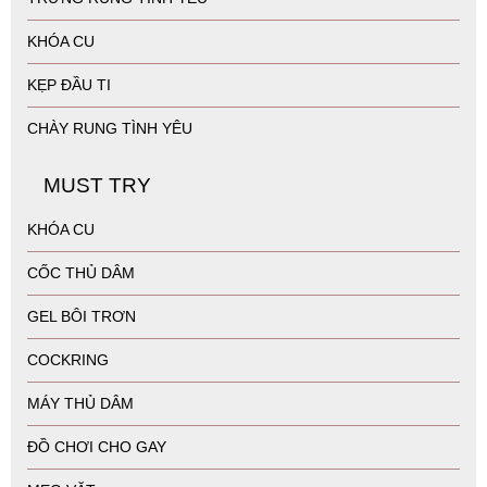
CHÍNH SÁCH
ABOUT ME
BẢO MẬT
GIAO NHẬN
HOẠT ĐỘNG
SẢN PHẨM
ĐỒ CHƠI BDSM
DƯƠNG VẬT GIẢ
TRỨNG RUNG TÌNH YÊU
KHÓA CU
KẸP ĐẦU TI