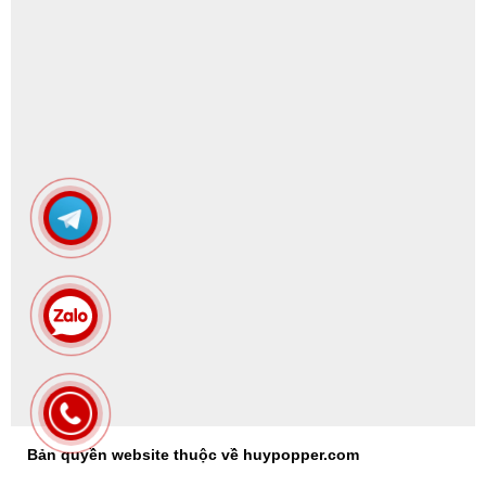
HOTLINE
: 0938198802
ĐỊA CHỈ
: 555 Trần Hưng Đạo, Phường Cầu Kho, Quận 1,
TPHCM (gọi điện trước )
MỞ CỬA
: 9.00 - 21:00
BẢN ĐỒ