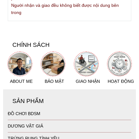
GIÁ CẢ CẠNH TRANH
Cam đoan nếu cùng loại, thì giá bên Huy luôn rẻ hơn từ
20-50% so với các shop khác.
Do bên Huy là nguồn nhập số lượng nên giá tốt hơn
CHÍNH SÁCH HẬU MÃI
Luôn có dịch vụ hỗ trợ đổi trả cho khách hàng nếu không
vừa ý về sản phẩm
GIAO HÀNG KÍN ĐÁO
Tất cả sản phẩm đều được đóng gói kín đáo, che tên sản
phẩm
Người nhận và giao đều không biết được nội dung bên
trong