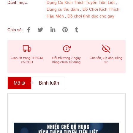
Danh mục:
Dụng Cụ Kích Thích Tuyến Tiền Liệt
,
Dụng cụ thủ dâm
,
Đồ Chơi Kích Thích
Hậu Môn
,
Đồ chơi tình dục cho gay
Chia sẻ:
7
Giao 2h trong TPHCM,
Đổi trả trong 7 ngày
Che tên, kín đáo, riêng
có COD
hàng chưa sử dụng
tư
Mô tả
Bình luận