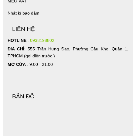
CHÀY RUNG TÌNH YÊU
MUST TRY
KHÓA CU
CỐC THỦ DÂM
GEL BÔI TRƠN
COCKRING
MÁY THỦ DÂM
ĐỒ CHƠI CHO GAY
MẸO VẶT
Nhật kí bạo dâm
LIÊN HỆ