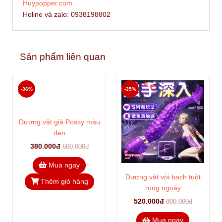
Huypopper.com
Holine và zalo: 0938198802
Sản phẩm liên quan
-36%
-35%
Dương vật giả Possy màu
đen
380.000đ
600.000đ
Mua ngay
Dương vật vòi bạch tuột
Thêm giỏ hàng
rung ngoáy
520.000đ
800.000đ
Mua ngay