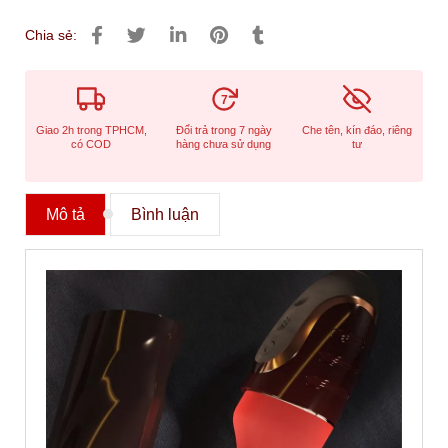
Chia sẻ:
7
Giao 2h trong TPHCM,
Đổi trả trong 7 ngày
Che tên, kín đáo, riêng
có COD
hàng chưa sử dụng
tư
Mô tả
Bình luận