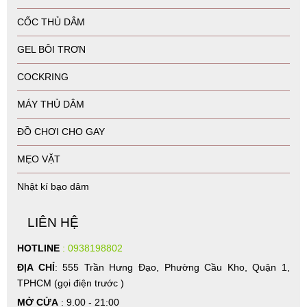
CỐC THỦ DÂM
GEL BÔI TRƠN
COCKRING
MÁY THỦ DÂM
ĐỒ CHƠI CHO GAY
MẸO VẶT
Nhật kí bạo dâm
LIÊN HỆ
HOTLINE
: 0938198802
ĐỊA CHỈ
: 555 Trần Hưng Đạo, Phường Cầu Kho, Quận 1,
TPHCM (gọi điện trước )
MỞ CỬA
: 9.00 - 21:00