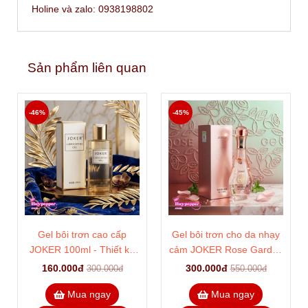
Holine và zalo: 0938198802
Sản phẩm liên quan
-46%
-45%
Gel bôi trơn cao cấp
Gel bôi trơn cho da nhạy
JOKER 100ml - Thiết kế
cảm JOKER Rose Garden
nhỏ gọn tiện lợi, chống
- Cân bằng pH vùng kín,
160.000đ
300.000đ
300.000đ
550.000đ
khô hạn tức th
dịu nhẹ không kích ứng
Mua ngay
Mua ngay