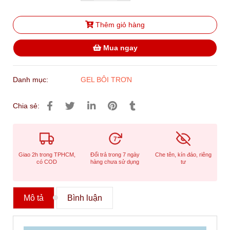
Thêm giỏ hàng
Mua ngay
Danh mục:
GEL BÔI TRƠN
Chia sẻ:
7
Giao 2h trong TPHCM,
Đổi trả trong 7 ngày
Che tên, kín đáo, riêng
có COD
hàng chưa sử dụng
tư
Mô tả
Bình luận