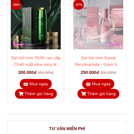
-45%
-37%
Gel bôi trơn DUAI cao cấp
Gel bôi trơn Kawai
- Chiết xuất aloe vera làm
Nicotinamide - Giảm hắc
mát, chống đau rát
sắc tố, nuôi dưỡng sáng
300.000đ
250.000đ
550.000đ
400.000đ
hồng
Mua ngay
Mua ngay
Thêm giỏ hàng
Thêm giỏ hàng
TƯ VẤN MIỄN PHÍ