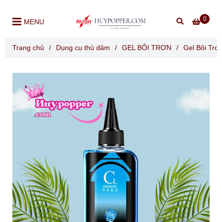
0
MENU
Trang chủ
/
Dụng cụ thủ dâm
/
GEL BÔI TRƠN
/
Gel Bôi Tr