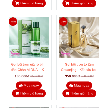
Thêm giỏ hàng
Thêm giỏ hàng
-48%
-36%
Gel bôi trơn giá rẻ bình
Gel bôi trơn tơ tằm
dân Chân Ái DUAI - Kết
Chuanjing - Kết cấu kéo
cấu mượt và trơn, siêu lâu
sợi smooth mượt mà, kích
180.000đ
350.000đ
350.000đ
550.000đ
khô tiết kiệm
thích tiết dịch
Mua ngay
Mua ngay
Thêm giỏ hàng
Thêm giỏ hàng