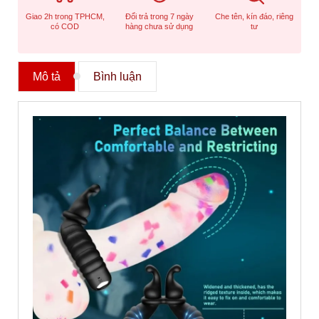
Giao 2h trong TPHCM,
Đổi trả trong 7 ngày
Che tên, kín đáo, riêng
có COD
hàng chưa sử dụng
tư
Mô tả
Bình luận