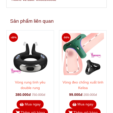
Sản phẩm liên quan
-49%
-50%
Vòng rung tình yêu
Vòng đeo chống xuất tinh
double rung
Kelisa
380.000đ
99.000đ
750.000đ
200.000đ
Mua ngay
Mua ngay
Thêm giỏ hàng
Thêm giỏ hàng