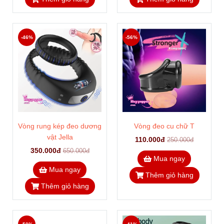
-46%
-56%
Vòng rung kép đeo dương
Vòng đeo cu chữ T
vật Jella
110.000đ
250.000đ
350.000đ
650.000đ
Mua ngay
Mua ngay
Thêm giỏ hàng
Thêm giỏ hàng