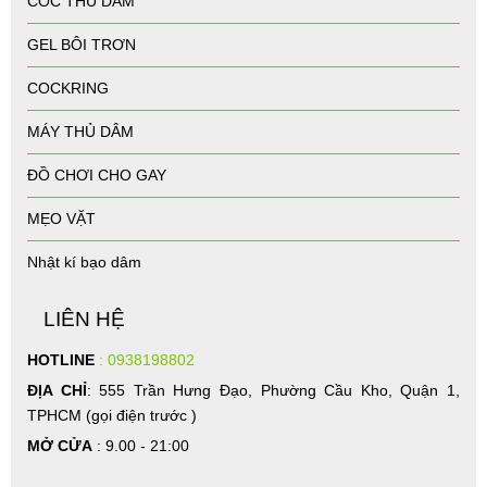
CỐC THỦ DÂM
GEL BÔI TRƠN
COCKRING
MÁY THỦ DÂM
ĐỒ CHƠI CHO GAY
MẸO VẶT
Nhật kí bạo dâm
LIÊN HỆ
HOTLINE
: 0938198802
ĐỊA CHỈ
: 555 Trần Hưng Đạo, Phường Cầu Kho, Quận 1,
TPHCM (gọi điện trước )
MỞ CỬA
: 9.00 - 21:00