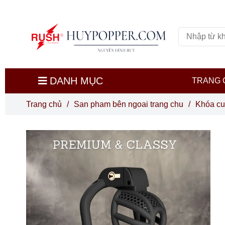
DANH MỤC
TRANG 
Trang chủ
/
San pham bên ngoai trang chu
/
Khóa cu