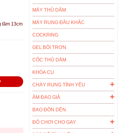
MÁY THỦ DÂM
MÁY RUNG ĐẦU KHẤC
g tầm 13cm
COCKRING
GEL BÔI TRƠN
CỐC THỦ DÂM
KHÓA CU
y
CHÀY RUNG TÌNH YÊU
ÂM ĐẠO GIẢ
BAO ĐÔN DÊN
ĐÔ CHƠI CHO GAY