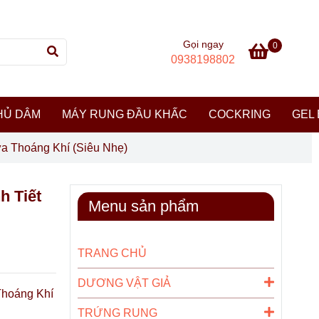
Gọi ngay
0
0938198802
HỦ DÂM
MÁY RUNG ĐẦU KHẤC
COCKRING
GEL 
a Thoáng Khí (Siêu Nhẹ)
h Tiết
Menu sản phẩm
TRANG CHỦ
DƯƠNG VẬT GIẢ
Thoáng Khí
TRỨNG RUNG