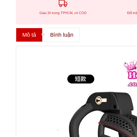
Giao 2h trong TPHCM, có COD
Đổi tr
Mô tả
Bình luận