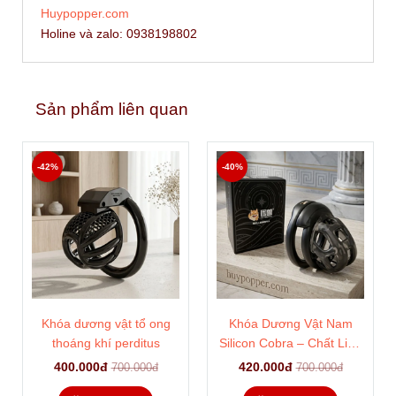
Huypopper.com
Holine và zalo: 0938198802
Sản phẩm liên quan
-42%
-40%
Khóa dương vật tổ ong
Khóa Dương Vật Nam
thoáng khí perditus
Silicon Cobra – Chất Liệu
Siêu Mềm Dẻo Thoải Mái
400.000đ
420.000đ
700.000đ
700.000đ