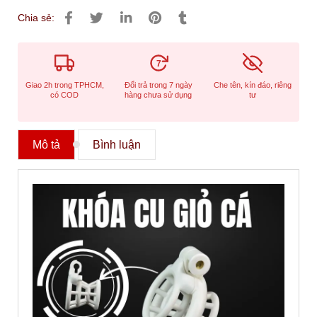
Chia sẻ:
7
Giao 2h trong TPHCM,
Đổi trả trong 7 ngày
Che tên, kín đáo, riêng
có COD
hàng chưa sử dụng
tư
Mô tả
Bình luận