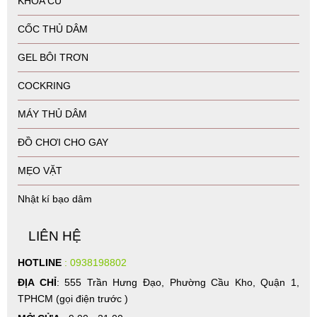
KHÓA CU
CỐC THỦ DÂM
GEL BÔI TRƠN
COCKRING
MÁY THỦ DÂM
ĐỒ CHƠI CHO GAY
MẸO VẶT
Nhật kí bạo dâm
LIÊN HỆ
HOTLINE
: 0938198802
ĐỊA CHỈ
: 555 Trần Hưng Đạo, Phường Cầu Kho, Quận 1,
TPHCM (gọi điện trước )