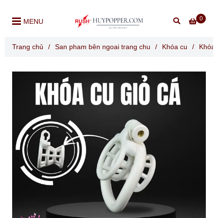
0
MENU
Trang chủ
/
San pham bên ngoai trang chu
/
Khóa cu
/
Khóa 