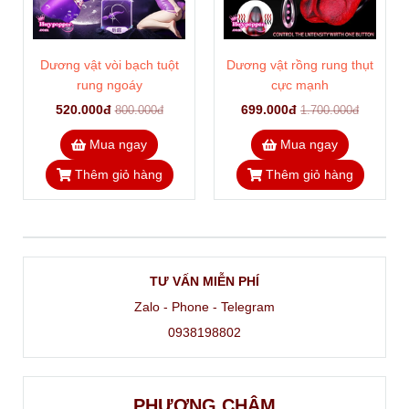
Dương vật vòi bạch tuột
Dương vật rồng rung thụt
rung ngoáy
cực mạnh
520.000đ
699.000đ
800.000đ
1.700.000đ
Mua ngay
Mua ngay
Thêm giỏ hàng
Thêm giỏ hàng
TƯ VẤN MIỄN PHÍ
Zalo - Phone - Telegram
0938198802
PHƯƠNG CHÂM