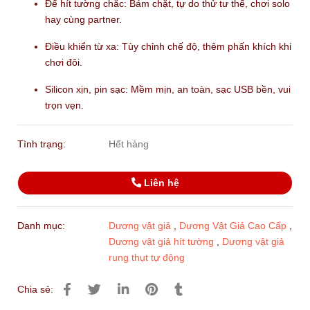
Đế hít tường chắc: Bám chặt, tự do thử tư thế, chơi solo
hay cùng partner.
Điều khiển từ xa: Tùy chỉnh chế độ, thêm phấn khích khi
chơi đôi.
Silicon xịn, pin sạc: Mềm mịn, an toàn, sạc USB bền, vui
trọn vẹn.
Tình trạng:
Hết hàng
Liên hệ
Danh mục:
Dương vật giả
,
Dương Vật Giả Cao Cấp
,
Dương vật giả hít tường
,
Dương vật giả
rung thụt tự động
Chia sẻ: