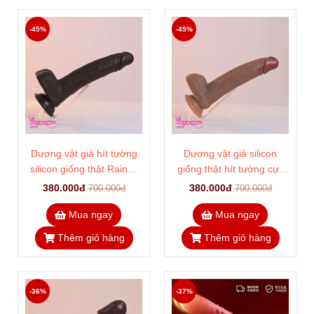
-45%
-45%
Dương vật giả hít tường
Dương vật giả silicon
silicon giống thật Rainaz
giống thật hít tường cực
màu nâu
chắc Rainaz màu da
380.000đ
380.000đ
700.000đ
700.000đ
Mua ngay
Mua ngay
Thêm giỏ hàng
Thêm giỏ hàng
-36%
-37%