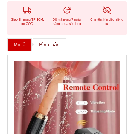
7
Giao 2h trong TPHCM,
Đổi trả trong 7 ngày
Che tên, kín đáo, riêng
có COD
hàng chưa sử dụng
tư
Mô tả
Bình luận