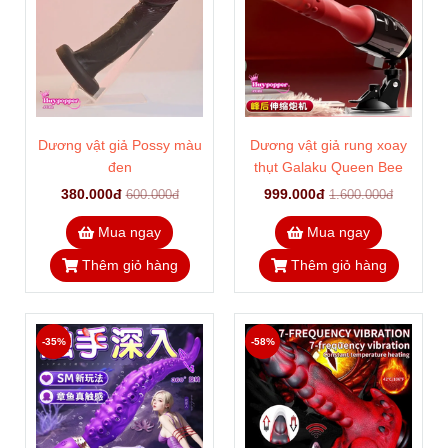
Dương vật giả Possy màu
Dương vật giả rung xoay
đen
thụt Galaku Queen Bee
380.000đ
999.000đ
600.000đ
1.600.000đ
Mua ngay
Mua ngay
Thêm giỏ hàng
Thêm giỏ hàng
-35%
-58%